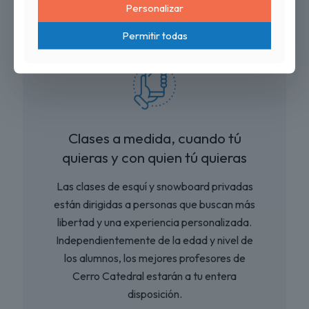
Personalizar
Permitir todas
Clases a medida, cuando tú
quieras y con quien tú quieras
Las clases de esquí y snowboard privadas
están dirigidas a personas que buscan más
libertad y una experiencia personalizada.
Independientemente de la edad y nivel de
los alumnos, los mejores profesores de
Cerro Catedral estarán a tu entera
disposición.