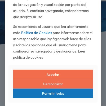
de la navegación y visualización por parte del
usuario. Si continúa navegando, entenderemos
que acepta su uso.
Book
your ski or
Se recomienda al usuario que lea atentamente
snowboard lessons
esta
Política de Cookies
para informarse sobre el
uso responsable que la página web hace de ellas
online
y sobre las opciones que el usuario tiene para
configurar su navegador y gestionarlas. Leer
Book now
política de cookies
Any questions?
Aceptar
Personalizar
Permitir todas