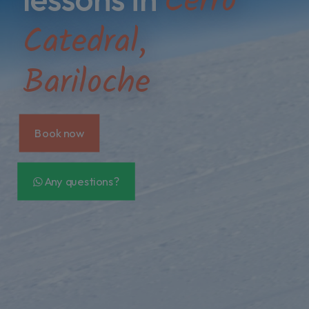
Cerro
Catedral,
Bariloche
Book now
Any questions?