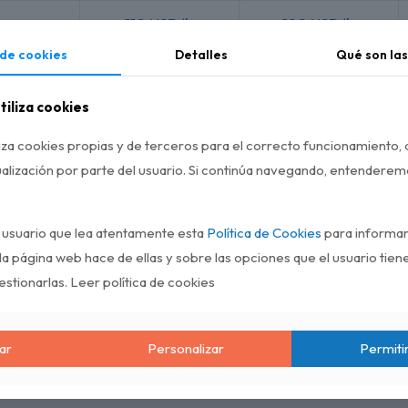
110 USD/h
120 USD/h
 de cookies
Detalles
Qué son las
s
120 USD/h
130 USD/h
tiliza cookies
liza cookies propias y de terceros para el correcto funcionamiento, a
alización por parte del usuario. Si continúa navegando, entendere
 usuario que lea atentamente esta
Política de Cookies
para informar
a página web hace de ellas y sobre las opciones que el usuario tien
stionarlas. Leer política de cookies
ulas em grupo
ar
Personalizar
Permiti