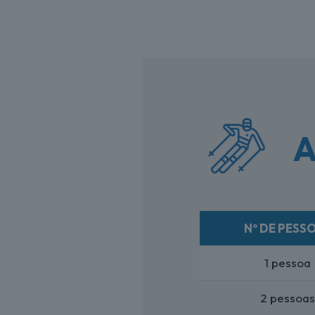
A
Nº DE PESS
1 pessoa
2 pessoa