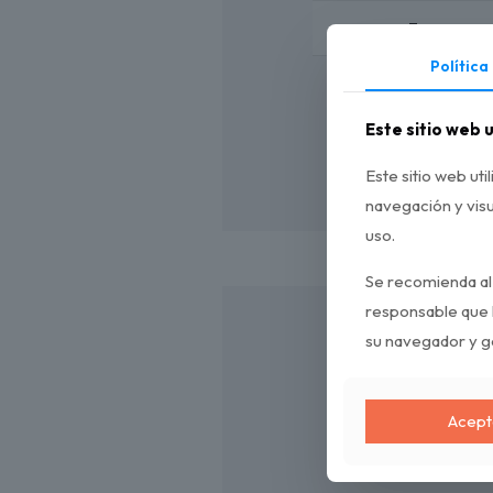
3 pessoas
Política
4 pessoa
Este sitio web u
Este sitio web uti
navegación y visu
uso.
Se recomienda al
responsable que l
su navegador y ge
A
Acept