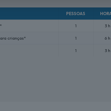
PESSOAS
HOR
*
1
3 h
para crianças*
1
6 h
1
3 h