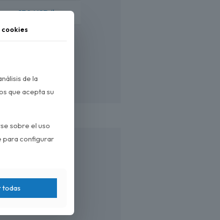
130 USD/h
 cookies
140 USD/h
nálisis de la
mos que acepta su
se sobre el uso
e para configurar
r todas